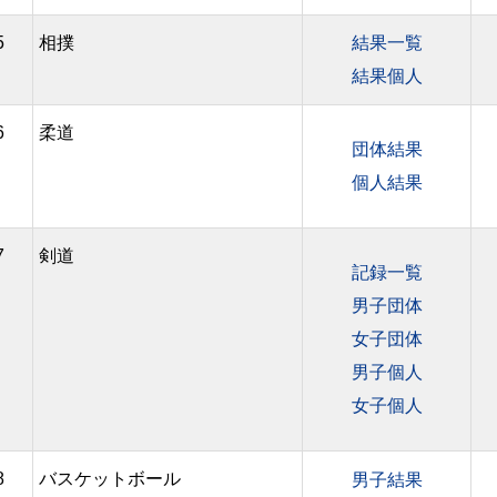
5
相撲
結果一覧
結果個人
6
柔道
団体結果
個人結果
7
剣道
記録一覧
男子団体
女子団体
男子個人
女子個人
8
バスケットボール
男子結果