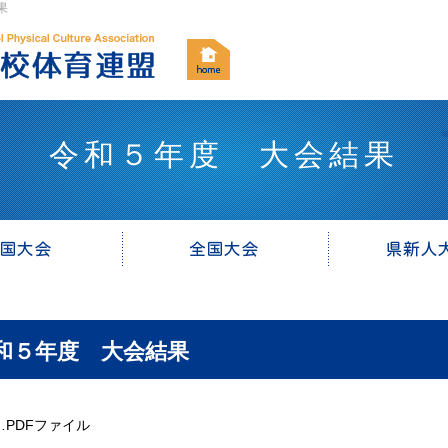
果
令和５年度 大会結果
和５年度 大会結果
…PDFファイル