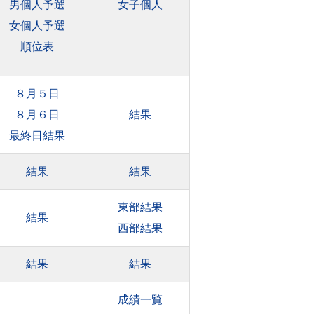
男個人予選
女子個人
女個人予選
順位表
８月５日
８月６日
結果
最終日結果
結果
結果
東部結果
結果
西部結果
結果
結果
成績一覧