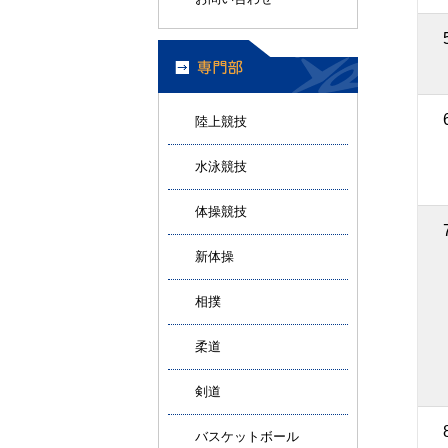
陸上競技
水泳競技
体操競技
新体操
相撲
柔道
剣道
バスケットボール