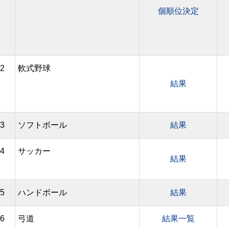
個順位決定
2
軟式野球
結果
3
ソフトボール
結果
4
サッカー
結果
5
ハンドボール
結果
6
弓道
結果一覧