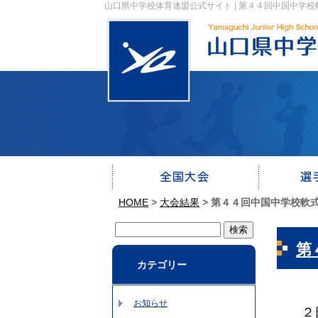
山口県中学校体育連盟公式サイト | 第４４回中国中学
HOME
>
大会結果
>
第４４回中国中学校軟
第
カテゴリー
お知らせ
２日