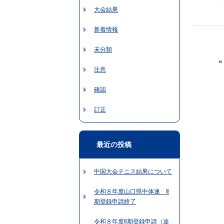
大会結果
新着情報
未分類
注意
確認
訂正
最近の投稿
中国大会テニス結果について
令和８年度山口県中体連 Ⅱ
期登録申請終了
令和８年度Ⅱ期登録申請（途