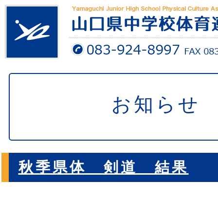
お知らせ
秋季県体 剣道 結果