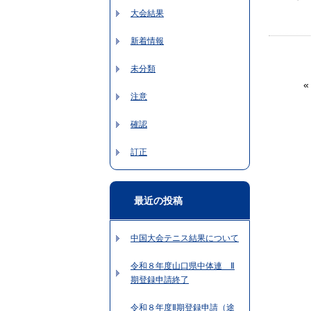
大会結果
新着情報
未分類
注意
確認
訂正
最近の投稿
中国大会テニス結果について
令和８年度山口県中体連 Ⅱ
期登録申請終了
令和８年度Ⅱ期登録申請（途