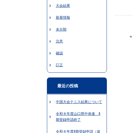
大会結果
新着情報
未分類
注意
確認
訂正
最近の投稿
中国大会テニス結果について
令和８年度山口県中体連 Ⅱ
期登録申請終了
令和８年度Ⅱ期登録申請（途