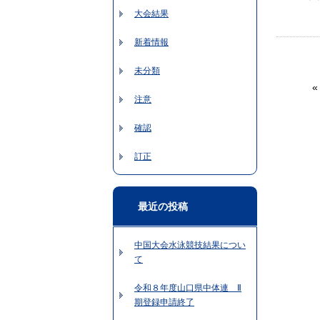
大会結果
新着情報
未分類
注意
確認
訂正
最近の投稿
中国大会水泳競技結果につい
て
令和８年度山口県中体連 Ⅱ
期登録申請終了