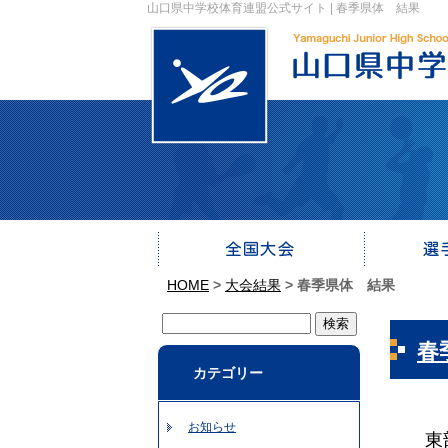
山口県中学校体育連盟公式サイト | 春季県体 結果
HOME
>
大会結果
>
春季県体 結果
春
カテゴリー
お知らせ
東部